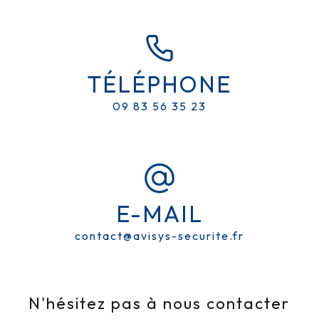
TÉLÉPHONE
MAINTENANCE ALARMES PRÈS
DE L'ISLE-JOURDAIN
09 83 56 35 23
AVISYS SÉCURITE
E-MAIL
contact@avisys-securite.fr
N'hésitez pas à nous contacter