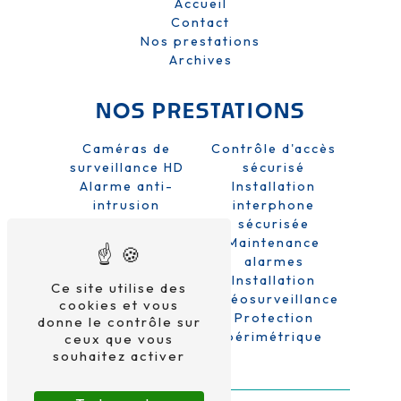
Accueil
Contact
Nos prestations
Archives
NOS PRESTATIONS
Caméras de
Contrôle d'accès
surveillance HD
sécurisé
Alarme anti-
Installation
intrusion
interphone
Sécurité domicile
sécurisée
et entreprise
Maintenance
Système de
alarmes
sécurité
Installation
Ce site utilise des
Alarme sans fil
vidéosurveillance
cookies et vous
Protection
donne le contrôle sur
périmétrique
ceux que vous
souhaitez activer