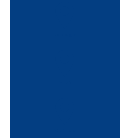
Labege
Albi
Gaillac