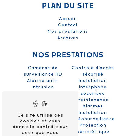
PLAN DU SITE
Accueil
Contact
Nos prestations
Archives
NOS PRESTATIONS
Caméras de
Contrôle d'accès
surveillance HD
sécurisé
Alarme anti-
Installation
intrusion
interphone
Sécurité domicile
sécurisée
et entreprise
Maintenance
Système de
alarmes
sécurité
Installation
Ce site utilise des
Alarme sans fil
vidéosurveillance
cookies et vous
Protection
donne le contrôle sur
périmétrique
ceux que vous