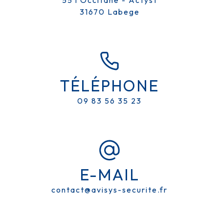
31670 Labege
SYSTÈME DE SÉCURITÉ PRÈS DE
L'ISLE-JOURDAIN
TÉLÉPHONE
AVISYS SÉCURITE
09 83 56 35 23
E-MAIL
contact@avisys-securite.fr