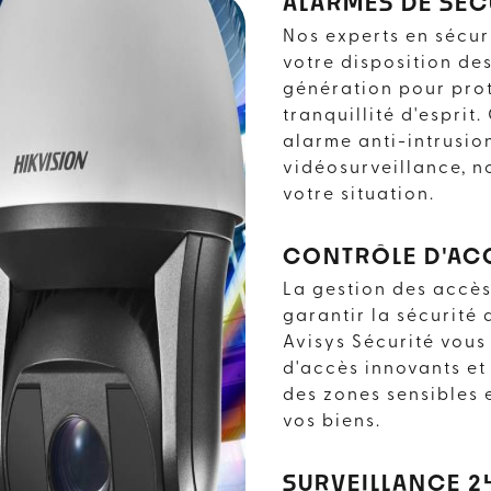
ALARMES DE SÉC
Nos experts en sécur
votre disposition de
génération pour prot
tranquillité d'esprit
alarme anti-intrusio
vidéosurveillance, n
votre situation.
CONTRÔLE D'AC
La gestion des accès
garantir la sécurité
Avisys Sécurité vous
d'accès innovants et 
des zones sensibles 
E SÉCURITÉ PRÈS
vos biens.
SURVEILLANCE 2