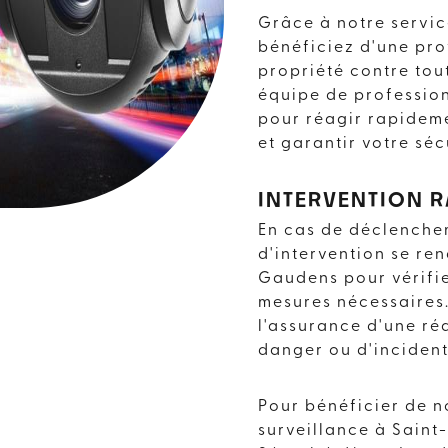
GAUDENS
Grâce à notre servic
bénéficiez d'une pro
AVISYS SÉCURITE
propriété contre tout
équipe de profession
pour réagir rapideme
et garantir votre séc
INTERVENTION R
En cas de déclenchem
d'intervention se re
Gaudens pour vérifie
mesures nécessaires.
l'assurance d'une ré
danger ou d'incident
Pour bénéficier de n
surveillance à Saint