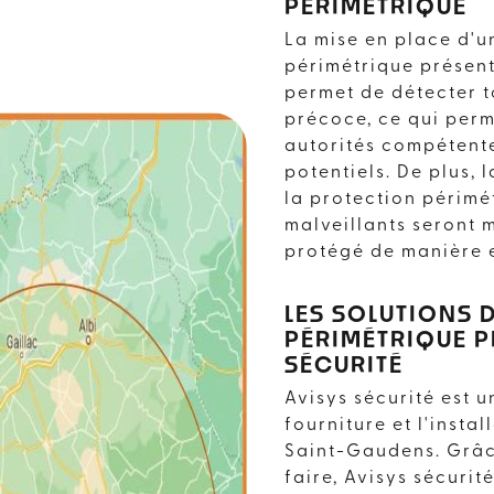
PÉRIMÉTRIQUE
La mise en place d'u
périmétrique présen
permet de détecter t
précoce, ce qui perm
autorités compétente
potentiels. De plus, 
la protection périmét
malveillants seront m
protégé de manière 
LES SOLUTIONS 
PÉRIMÉTRIQUE P
SÉCURITÉ
Avisys sécurité est u
ON PÉRIMÉTRIQU
fourniture et l'insta
Saint-Gaudens. Grâce
faire, Avisys sécur