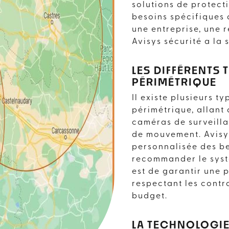
SAINT-GAUDEN
solutions de protec
besoins spécifiques 
une entreprise, une r
AVISYS SÉCURITE
Avisys sécurité a la
LES DIFFÉRENTS
PÉRIMÉTRIQUE
Il existe plusieurs t
périmétrique, allant
caméras de surveilla
de mouvement. Avisy
personnalisée des be
recommander le systè
est de garantir une 
respectant les contr
budget.
LA TECHNOLOGIE