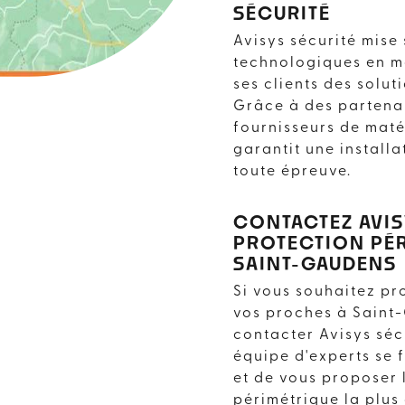
SÉCURITÉ
Avisys sécurité mise
technologiques en ma
ses clients des solut
Grâce à des partenar
fournisseurs de matér
garantit une installa
toute épreuve.
CONTACTEZ AVIS
PROTECTION PÉR
SAINT-GAUDENS
Si vous souhaitez pr
vos proches à Saint-
contacter Avisys sécu
équipe d'experts se f
et de vous proposer 
périmétrique la plus