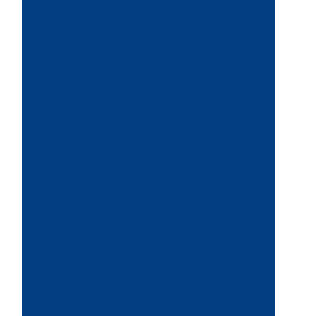
Gaillac
L'isle-jourdain
Lavaur