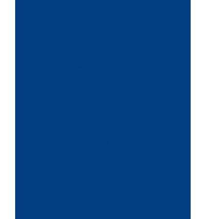
Portet sur garonne
Castelnaudary
Carcassonne