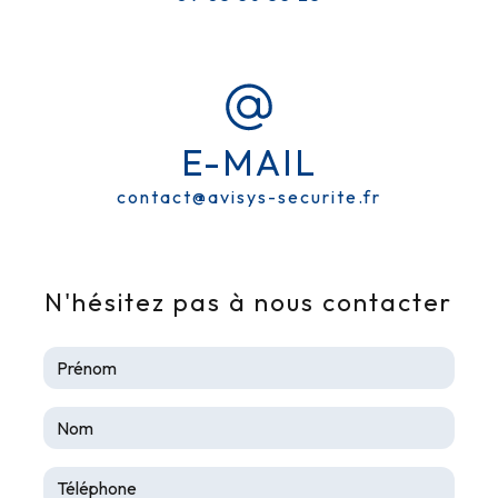
CONTRÔLE D'ACCÈS SÉCURISÉ
À LABEGE
AVISYS SÉCURITE
E-MAIL
contact@avisys-securite.fr
N'hésitez pas à nous contacter