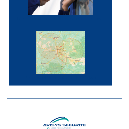
Installation vidéosurveillance
Protection périmétrique