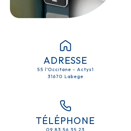
ADRESSE
55 l’Occitane - Actys1
31670 Labege
TÉLÉPHONE
09 83 56 35 23