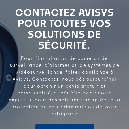
plus d’efficacité, notamment le choix
des emplacements. Pour la garantie
CONTACTEZ AVISYS
d’un travail soigné et d’un service de
POUR TOUTES VOS
qualité, l’idéal est de se rapprocher
d’un spécialiste comme
Avisys Sécurité
,
SOLUTIONS DE
intervenant dans
l'Occitanie
.
SÉCURITÉ.
Prenez contact dès à présent :
devis
gratuit installation de Caméra.
Pour l'installation de caméras de
surveillance, d'alarmes ou de systèmes de
vidéosurveillance, faites confiance à
Avisys. Contactez-nous dès aujourd'hui
pour obtenir un devis gratuit et
personnalisé, et bénéficiez de notre
expertise pour des solutions adaptées à la
protection de votre domicile ou de votre
entreprise.