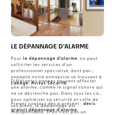
LE DÉPANNAGE D'ALARME
Pour
le dépannage d’alarme
, on peut
solliciter les services d’un
professionnel spécialisé, dont par
exemple notre entreprise se trouvant à
Différentes pannes peuvent affecter
Labège
:
Avisys Sécurité
.
une alarme, comme le signal sonore qui
ne se déclenche pas. Dans tous les cas,
pour optimiser sa sécurité et celle de
Prenez contact dès à présent :
devis
ses biens, le dépannage est
gratuit dépannage d'alarme.
indispensable. Si on n’est pas un