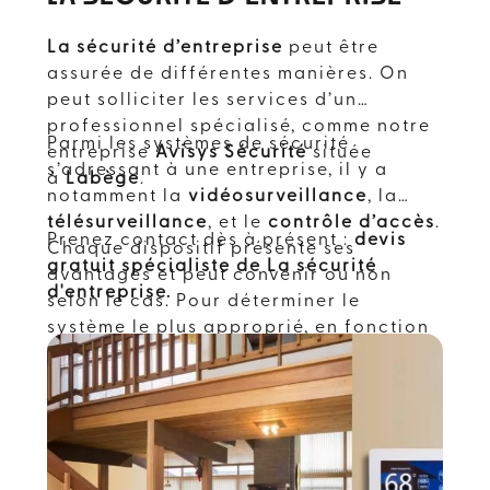
La sécurité d’entreprise
peut être
assurée de différentes manières. On
peut solliciter les services d’un
professionnel spécialisé, comme notre
Parmi les systèmes de sécurité
entreprise
Avisys Sécurité
située
s’adressant à une entreprise, il y a
à
Labège
.
notamment la
vidéosurveillance
, la
télésurveillance
, et le
contrôle d’accès
.
Prenez contact dès à présent :
devis
Chaque dispositif présente ses
gratuit spécialiste de La sécurité
avantages et peut convenir ou non
d'entreprise.
selon le cas. Pour déterminer le
système le plus approprié, en fonction
de ses besoins et de son budget, le
mieux est de demander conseil auprès
d’un professionnel spécialisé, à l’instar
de notre société
Avisys Sécurité
se
trouvant dans
L'Occitanie
.