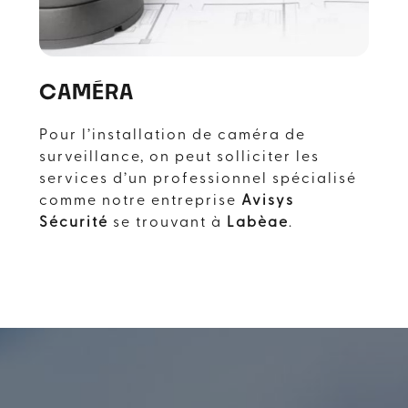
CAMÉRA
Pour l’installation de caméra de
surveillance, on peut solliciter les
services d’un professionnel spécialisé
comme notre entreprise
Avisys
Sécurité
se trouvant à
Labège
.
L’installation de caméra de
surveillance permet d’
optimiser la
sécurité de son habitation
, de
son
commerce
, de
ses locaux
professionnels
, ou encore de
son
parking
. Dans tous les cas, différentes
précautions doivent être prises pour