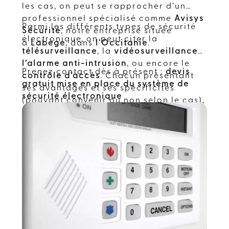
les cas, on peut se rapprocher d’un
professionnel spécialisé comme
Avisys
Parmi les différents types de sécurité
Sécurité
, notre entreprise située
électronique, on peut citer la
à
Labège
, dans
l'Occitanie
.
télésurveillance
, la
vidéosurveillance
,
l’alarme anti-intrusion
, ou encore le
Prenez contact dès à présent :
devis
contrôle d’accès
. Chacun présentant
gratuit mise en place du système de
ses avantages et ses spécificités
sécurité électronique
(pouvant convenir ou non selon le cas),
les conseils avisés d’un spécialiste
peuvent être d’une aide précieuse. En
tout cas, pour plus de praticité, l’idéal
est de se rapprocher d’un
professionnel assurant à la fois la
vente et la pose de système de sécurité
électronique, comme
Avisys sécurité
.