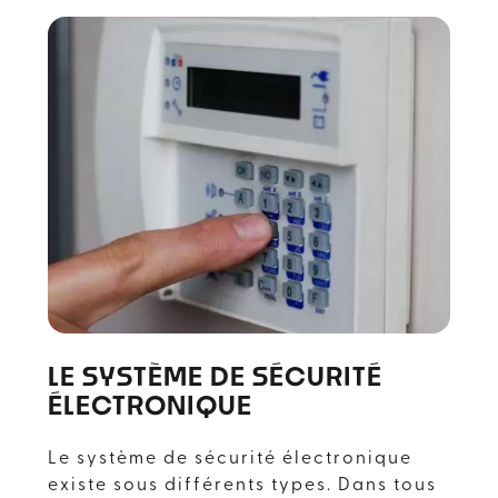
surface et la configuration des lieux.
Les conseils d’un spécialiste peuvent
alors être des plus précieux. Notons
que pour une plus grande praticité,
certains professionnels comme notre
société
Avisys Sécurité
, dans
le
Occitanie
, proposent en même temps
la vente et la pose de caméra de
surveillance.
Prenez contact dès à présent :
devis
gratuit installation de caméra de
surveillance.
LE SYSTÈME DE SÉCURITÉ
ÉLECTRONIQUE
Le système de sécurité électronique
existe sous différents types. Dans tous