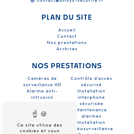
contact@avisys-securite.fr
PLAN DU SITE
Accueil
Contact
Nos prestations
Archives
NOS PRESTATIONS
Caméras de
Contrôle d'accès
surveillance HD
sécurisé
Alarme anti-
Installation
intrusion
interphone
Sécurité domicile
sécurisée
et entreprise
Maintenance
Système de
alarmes
sécurité
Installation
Ce site utilise des
Alarme sans fil
vidéosurveillance
cookies et vous