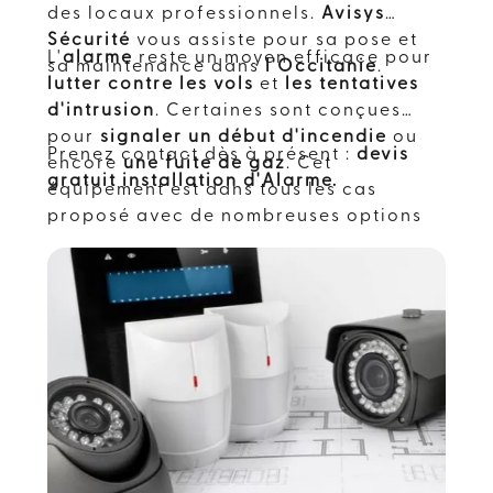
des locaux professionnels.
Avisys
Sécurité
vous assiste pour sa pose et
L'
alarme
reste un moyen efficace pour
sa maintenance dans
l'Occitanie
.
lutter contre les vols
et
les tentatives
d'intrusion
. Certaines sont conçues
pour
signaler un début d'incendie
ou
Prenez contact dès à présent :
devis
encore
une fuite de gaz
. Cet
gratuit installation d'Alarme.
équipement est dans tous les cas
proposé avec de nombreuses options
et peut être combiné à un système de
vidéosurveillance, un module de
communication Gsm ou autres.
L'important est d'installer et de
paramétrer correctement le tout pour
une sécurité optimale.
Avisys Sécurité
,
à
Labège
, met en place tous les types
et modèles d'alarmes.