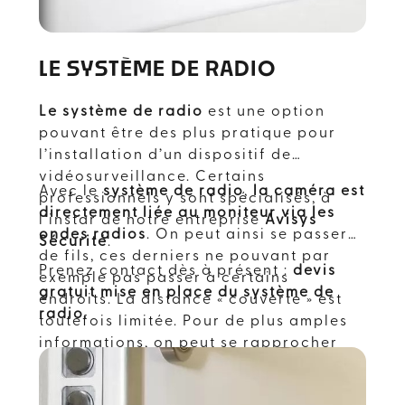
DÉCOUVREZ NOS
LE SYSTÈME DE RADIO
ARCHIVES
Le système de radio
est une option
TOUTES NOS ACTUALITÉS ET
pouvant être des plus pratique pour
RÉALISATIONS À LABÈGE
l’installation d’un dispositif de
vidéosurveillance. Certains
AVISYS SECURITE: VOTRE SPÉCIALISTE EN
Avec le
système de radio
,
la caméra est
professionnels y sont spécialisés, à
VIDÉOSURVEILLANCE ET SÉCURITÉ PRÈS DE
directement liée au moniteur via les
l’instar de notre entreprise
Avisys
CHEZ VOUS
ondes radios
. On peut ainsi se passer
Sécurité
.
de fils, ces derniers ne pouvant par
Prenez contact dès à présent :
devis
exemple pas passer à certains
Nous contacter
gratuit mise en place du système de
endroits. La distance « couverte » est
radio.
toutefois limitée. Pour de plus amples
informations, on peut se rapprocher
d’un spécialiste comme
Avisys
Sécurité
à
Labège
, dans
l'Occitanie
.