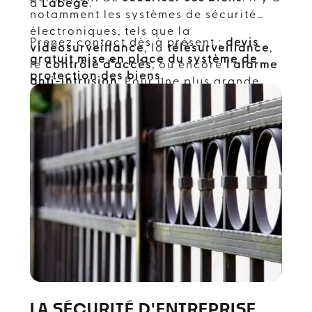
à
Labège
.
notamment les systèmes de sécurité
électroniques, tels que la
Prenez contact dès à présent :
devis
vidéosurveillance
, la
télésurveillance
,
gratuit mise en place du système de
le
contrôle d’accès
, ou encore
l’alarme
protection des biens.
anti-intrusion
. Pour une plus grande
praticité, on peut se rapprocher d’un
spécialiste comme
Avisys Sécurité
dans
l'Occitanie
, qui propose à la fois la
vente et la pose de système de
protection des biens.
LA SÉCURITÉ D'ENTREPRISE