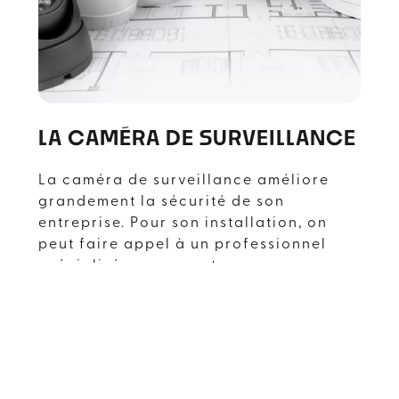
LA CAMÉRA DE SURVEILLANCE
La caméra de surveillance améliore
grandement la sécurité de son
entreprise. Pour son installation, on
peut faire appel à un professionnel
spécialisé, comme notre
entreprise
Avisys Sécurité
basée
à
Labège
.
Pour une sécurité optimale,
l’installation de caméra de
surveillance doit prendre en compte la