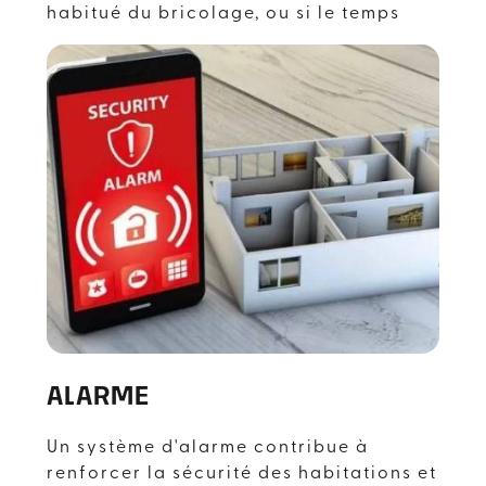
habitué du bricolage, ou si le temps
nous manque, le mieux est de faire
appel à un spécialiste, à l’instar de
notre société
Avisys Sécurité
qui opère
dans tout le département de
L'Occitanie
.
ALARME
Un système d'alarme contribue à
renforcer la sécurité des habitations et