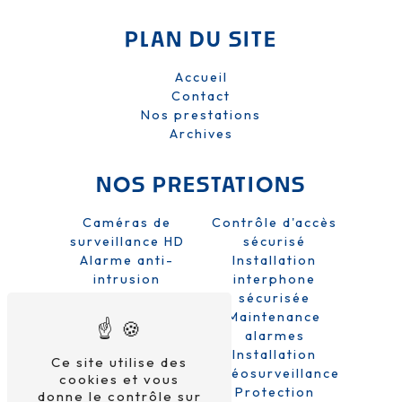
PLAN DU SITE
Accueil
Contact
Nos prestations
Archives
NOS PRESTATIONS
Caméras de
Contrôle d'accès
surveillance HD
sécurisé
Alarme anti-
Installation
intrusion
interphone
Sécurité domicile
sécurisée
et entreprise
Maintenance
Système de
alarmes
sécurité
Installation
Ce site utilise des
Alarme sans fil
vidéosurveillance
cookies et vous
Protection
donne le contrôle sur