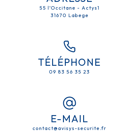
55 l’Occitane - Actys1
31670 Labege
SÉCURITÉ DOMICILE ET
ENTREPRISE À LABEGE
TÉLÉPHONE
AVISYS SÉCURITE
09 83 56 35 23
E-MAIL
contact@avisys-securite.fr