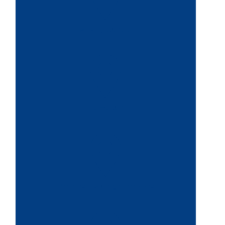
L'isle-jourdain
Lavaur
Portet sur garonne