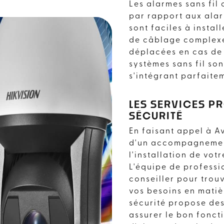
Les alarmes sans fil
par rapport aux alarm
sont faciles à instal
de câblage complexe
déplacées en cas de
systèmes sans fil son
s'intégrant parfaitem
LES SERVICES P
SÉCURITÉ
En faisant appel à A
d'un accompagnement
l'installation de votr
L'équipe de professi
conseiller pour trou
SANS FIL PRÈS DE
vos besoins en matièr
sécurité propose de
assurer le bon fonc