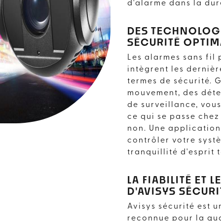
JOURDAIN
d'alarme dans la dur
DES TECHNOLOGI
AVISYS SÉCURITE
SÉCURITÉ OPTIM
Les alarmes sans fil
intègrent les derniè
termes de sécurité. 
mouvement, des déte
de surveillance, vous
ce qui se passe chez
non. Une applicatio
contrôler votre syst
tranquillité d'esprit 
LA FIABILITÉ ET
D'AVISYS SÉCURI
Avisys sécurité est 
reconnue pour la qua