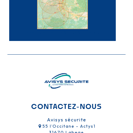
Protection périmétrique
CONTACTEZ-NOUS
Avisys sécurite
55 l’Occitane - Actys1
31670 Labege