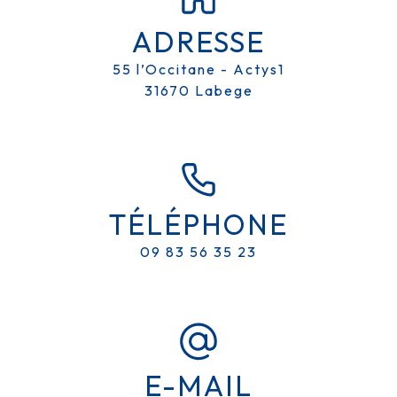
ADRESSE
55 l’Occitane - Actys1
31670 Labege
MAINTENANCE ALARMES PRÈS
DE PORTET SUR GARONNE
AVISYS SÉCURITE
TÉLÉPHONE
09 83 56 35 23
E-MAIL