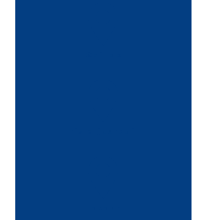
Gaillac
L'isle-jourdain
Lavaur