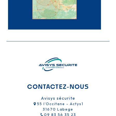
Protection périmétrique
CONTACTEZ-NOUS
Avisys sécurite
55 l’Occitane - Actys1
31670 Labege
09 83 56 35 23