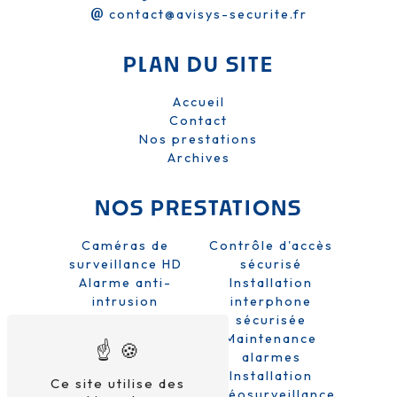
contact@avisys-securite.fr
PLAN DU SITE
Accueil
Contact
Nos prestations
Archives
NOS PRESTATIONS
Caméras de
Contrôle d'accès
surveillance HD
sécurisé
Alarme anti-
Installation
intrusion
interphone
Sécurité domicile
sécurisée
et entreprise
Maintenance
Système de
alarmes
sécurité
Installation
Ce site utilise des
Alarme sans fil
vidéosurveillance