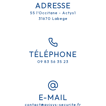
ADRESSE
55 l’Occitane - Actys1
31670 Labege
TÉLÉPHONE
09 83 56 35 23
E-MAIL
MAINTENANCE ALARMES PRÈS
contact@avisys-securite.fr