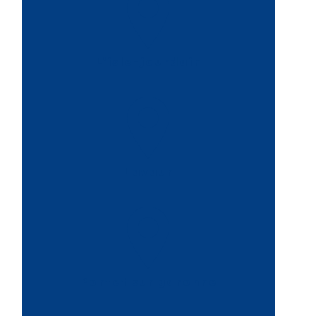
L'isle-jourdain
Lavaur
Portet sur garonne