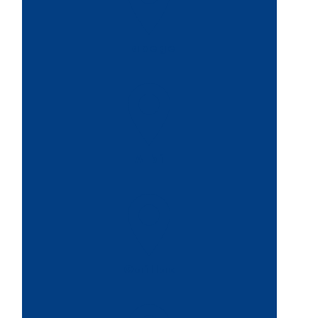
Labege
Albi
Gaillac