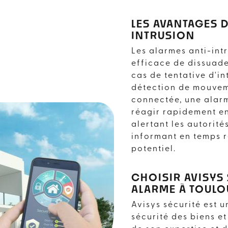
LES AVANTAGES 
INTRUSION
Les alarmes anti-int
efficace de dissuade
cas de tentative d'i
détection de mouvem
connectée, une alarm
réagir rapidement en
alertant les autorit
informant en temps 
potentiel.
CHOISIR AVISYS
ALARME À TOULO
ANTI-INTRUSION
Avisys sécurité est u
sécurité des biens e