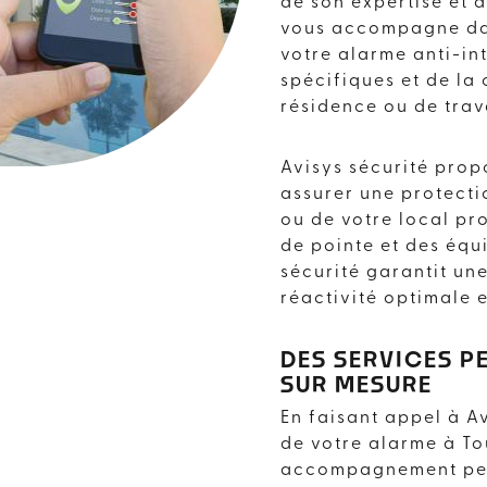
TOULOUSE
de son expertise et d
vous accompagne dans
votre alarme anti-in
AVISYS SÉCURITE
spécifiques et de la 
résidence ou de trav
Avisys sécurité prop
assurer une protecti
ou de votre local pr
de pointe et des équ
sécurité garantit un
réactivité optimale e
DES SERVICES P
SUR MESURE
En faisant appel à Av
de votre alarme à To
accompagnement pers