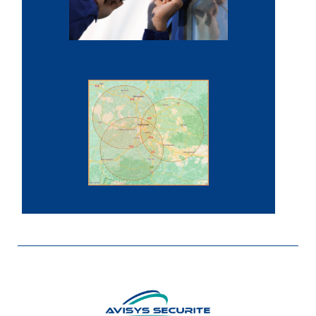
Installation vidéosurveillance
Protection périmétrique