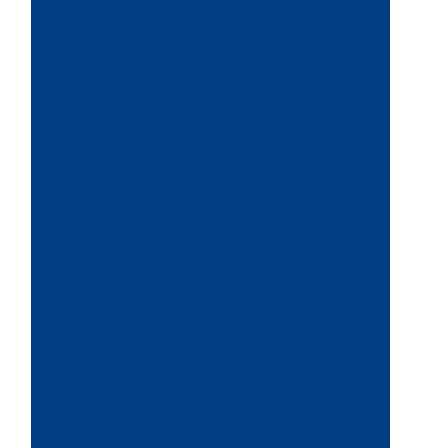
Gaillac
L'isle-jourdain
Lavaur