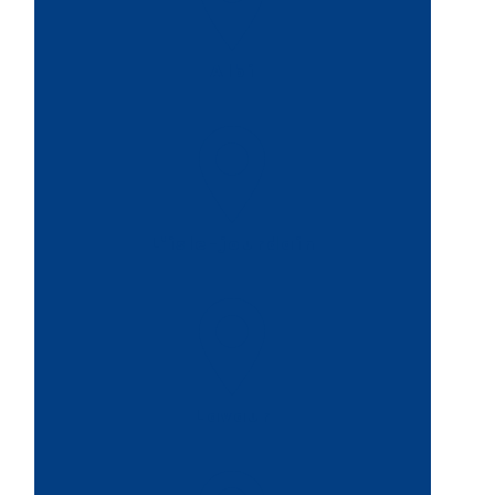
Albi
L'isle-jourdain
Lavaur