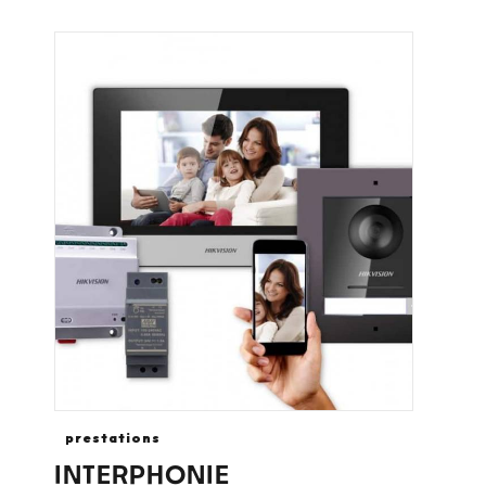
pour vos proposer une
prestation
de télésurveillance
et
d’intervention d’agent de sécurité
si nécessaire. Pour plus
d’information, nous restons à
votre disposition pour répondre à
vos questions.
prestations
INTERPHONIE