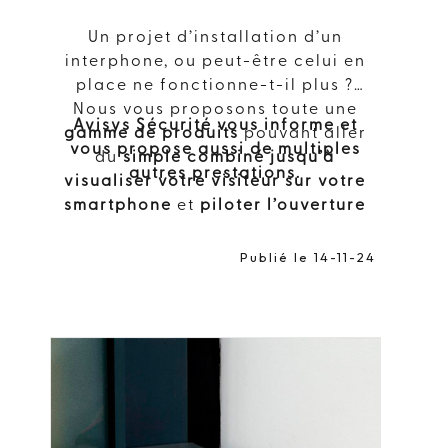
Un projet d’installation d’un
interphone, ou peut-être celui en
place ne fonctionne-t-il plus ?
Nous vous proposons toute une
Avisys Sécurité vous informe et
gamme de produits
pouvant aller
vous propose aussi de multiples
du
simple combiné jusqu’à
autres prestations.
visualiser votre visiteur sur votre
smartphone
et
piloter l’ouverture
de votre accès à distance
!!!
Publié le 14-11-24