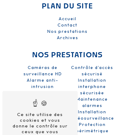
PLAN DU SITE
Accueil
Contact
Nos prestations
Archives
NOS PRESTATIONS
Caméras de
Contrôle d'accès
surveillance HD
sécurisé
Alarme anti-
Installation
intrusion
interphone
Sécurité domicile
sécurisée
et entreprise
Maintenance
Système de
alarmes
sécurité
Installation
Ce site utilise des
Alarme sans fil
vidéosurveillance
cookies et vous
Protection
donne le contrôle sur
périmétrique
ceux que vous