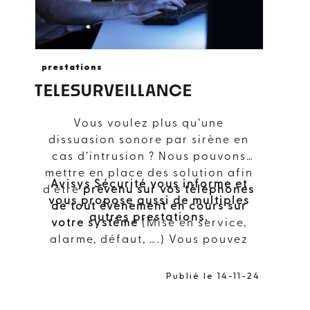
prestations
TELESURVEILLANCE
Vous voulez plus qu’une
dissuasion sonore par sirène en
cas d’intrusion ? Nous pouvons
mettre en place des solution afin
Avisys Sécurité vous informe et
d’être
prévenu sur vos téléphones
vous propose aussi de multiples
de tout événement en cours sur
autres prestations.
votre système
(Mise en service,
alarme, défaut, ….) Vous pouvez
également si vous le souhaitez
piloter vos systèmes à distance
.
Publié le 14-11-24
Nous travaillons aussi avec des
partenaires
tels que
SECURITAS