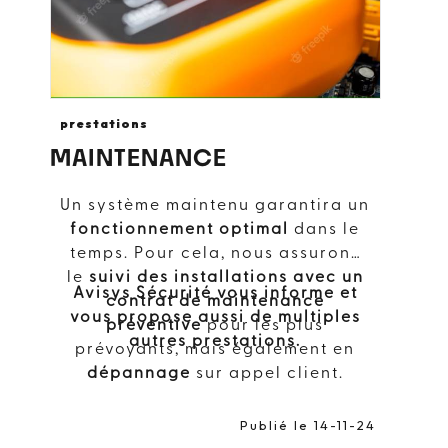
prestations
MAINTENANCE
Un système maintenu garantira un
fonctionnement optimal
dans le
temps. Pour cela, nous assurons
le
suivi des installations avec un
Avisys Sécurité vous informe et
contrat de maintenance
vous propose aussi de multiples
préventive
pour les plus
autres prestations.
prévoyants, mais également en
dépannage
sur appel client.
Publié le 14-11-24